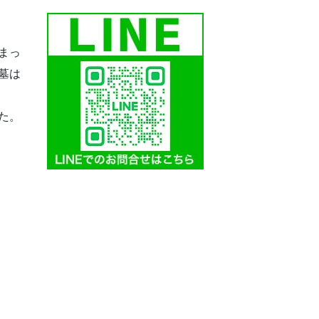
まっ
墓は
ま
た。