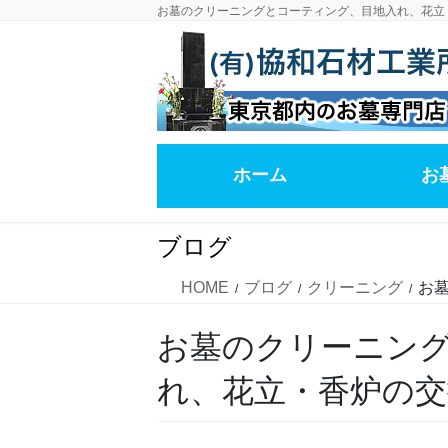
コ
ナ
お墓のクリーニングとコーティング、目地入れ、花立
ン
ビ
テ
ゲ
ン
ー
ツ
シ
に
ョ
移
ン
ホーム
お
動
に
移
動
ブログ
HOME
ブログ
クリーニング
お
お墓のクリーニン
れ、花立・香炉の交