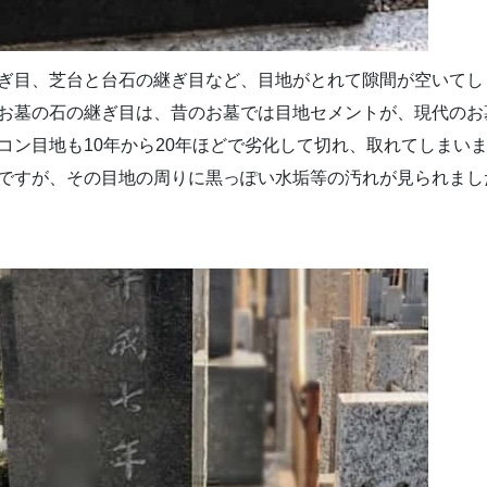
ぎ目、芝台と台石の継ぎ目など、目地がとれて隙間が空いてし
お墓の石の継ぎ目は、昔のお墓では目地セメントが、現代のお
コン目地も10年から20年ほどで劣化して切れ、取れてしまい
ですが、その目地の周りに黒っぽい水垢等の汚れが見られまし