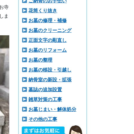
ご納骨のお手伝い
お寺
花筒くり抜き
しま
お墓の修理・補修
お墓のクリーニング
正面文字の彫直し
お墓のリフォーム
お墓の整理
お墓の移設・引越し
納骨室の新設・拡張
墓誌の追加設置
雑草対策の工事
お墓じまい・解体処分
その他の工事