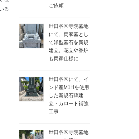
ご依頼
いる
世田谷区寺院墓地
にて、両家墓とし
て洋型墓石を新規
建立。花立や香炉
も両家仕様に
世田谷区にて、イ
ンド産M1Hを使用
した新規石碑建
立・カロート補強
工事
世田谷区寺院墓地